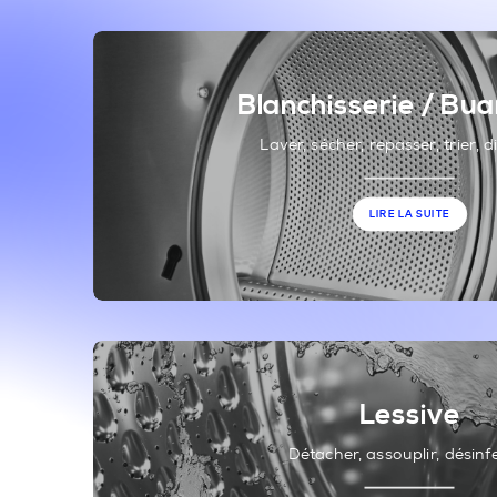
Blanchisserie / Bu
Laver, sécher, repasser, trier, d
LIRE LA SUITE
Lessive
Détacher, assouplir, désinf