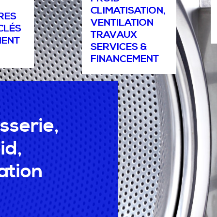
CLIMATISATION,
RES
VENTILATION
CLÉS
TRAVAUX
MENT
SERVICES &
FINANCEMENT
sserie,
id,
ation