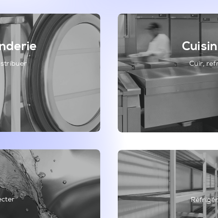
anderie
Cuisin
istribuer
Cuir, ref
ecter
Réfrigér