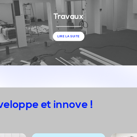
Travaux
LIRE LA SUITE
eloppe et innove !