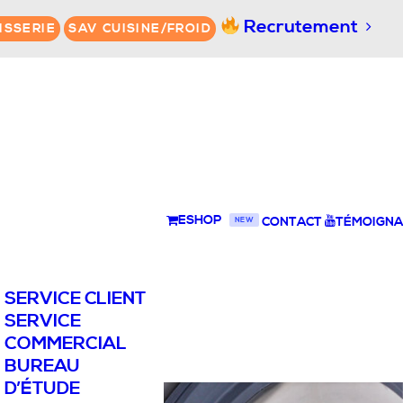
Recrutement
ISSERIE
SAV CUISINE/FROID
ESHOP
CONTACT
TÉMOIGNA
NEW
SERVICE CLIENT
SERVICE
COMMERCIAL
BUREAU
D’ÉTUDE