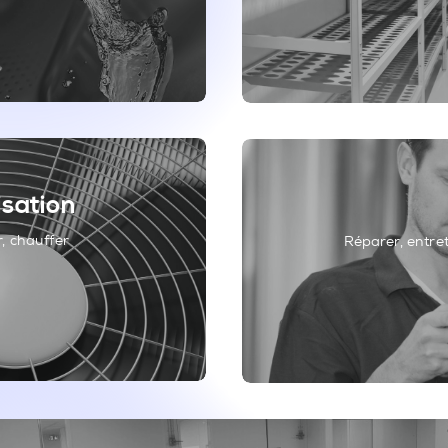
isation
r, chauffer
Réparer, entrete