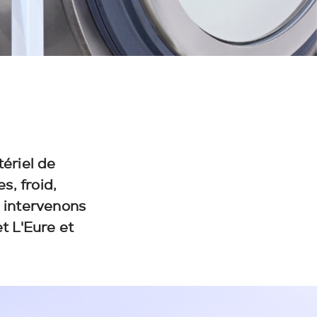
ériel de
es
, froid,
s intervenons
et L'Eure et