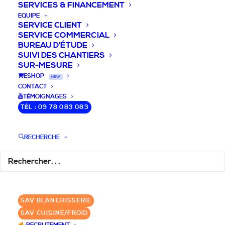
SERVICES & FINANCEMENT
EQUIPE
SERVICE CLIENT
SERVICE COMMERCIAL
BUREAU D’ÉTUDE
SUIVI DES CHANTIERS
SUR-MESURE
DEVIS / CONSEILS /
ESHOP
NEW
CONTACT
QUESTIONS
TÉMOIGNAGES
TÉL : 09 78 083 083
Laissez-nous vous accompagner dans
RECHERCHE
votre projet de blanchisserie intégrée!
DEMANDE DE DEVIS
SAV BLANCHISSERIE
✆ 09 78 083 083
SAV CUISINE/FROID