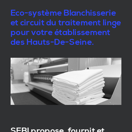
Eco-système Blanchisserie
et circuit du traitement linge
pour votre établissement
des Hauts-De-Seine.
SEBI propose, fournit et