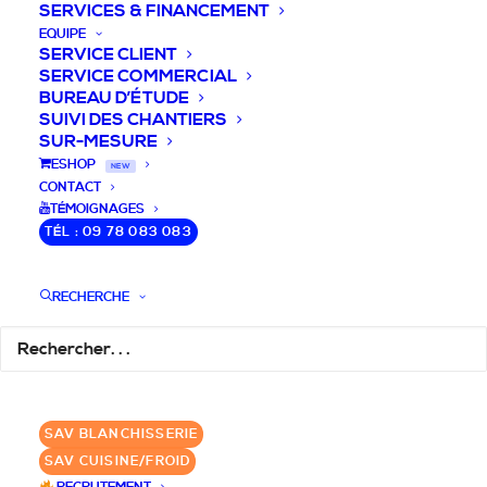
SERVICES & FINANCEMENT
EQUIPE
SERVICE CLIENT
SERVICE COMMERCIAL
BUREAU D’ÉTUDE
SUIVI DES CHANTIERS
SUR-MESURE
DEVIS / CONSEILS /
ESHOP
NEW
CONTACT
QUESTIONS
TÉMOIGNAGES
TÉL : 09 78 083 083
Laissez-nous vous accompagner dans
RECHERCHE
votre projet de blanchisserie intégrée!
DEMANDE DE DEVIS
SAV BLANCHISSERIE
✆ 09 78 083 083
SAV CUISINE/FROID