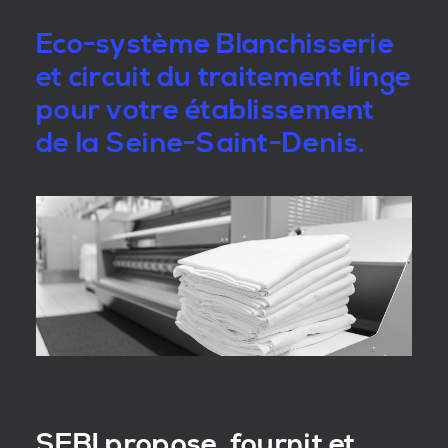
Eco-système Blanchisserie
et circuit du traitement linge
pour votre établissement
de la Seine-Saint-Denis.
SEBI propose, fournit et