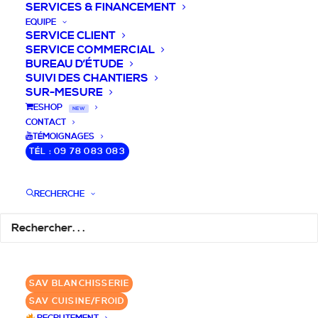
SERVICES & FINANCEMENT
EQUIPE
SERVICE CLIENT
SERVICE COMMERCIAL
BUREAU D’ÉTUDE
SUIVI DES CHANTIERS
SUR-MESURE
DEVIS / CONSEILS /
ESHOP
NEW
CONTACT
QUESTIONS
TÉMOIGNAGES
TÉL : 09 78 083 083
Laissez-nous vous accompagner dans
RECHERCHE
votre projet de blanchisserie intégrée!
DEMANDE DE DEVIS
SAV BLANCHISSERIE
✆ 09 78 083 083
SAV CUISINE/FROID