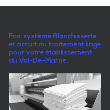
Eco-système Blanchisserie
et circuit du traitement linge
pour votre établissement
du Val-De-Marne.