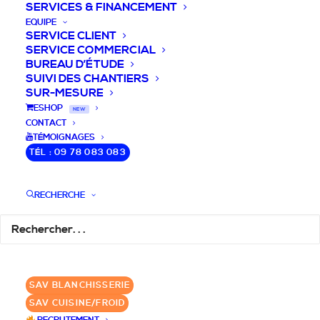
SERVICES & FINANCEMENT
EQUIPE
SERVICE CLIENT
SERVICE COMMERCIAL
BUREAU D’ÉTUDE
SUIVI DES CHANTIERS
SUR-MESURE
DEVIS / CONSEILS /
ESHOP
NEW
CONTACT
QUESTIONS
TÉMOIGNAGES
TÉL : 09 78 083 083
Laissez-nous vous accompagner dans
RECHERCHE
votre projet de blanchisserie intégrée!
DEMANDE DE DEVIS
SAV BLANCHISSERIE
✆ 09 78 083 083
SAV CUISINE/FROID