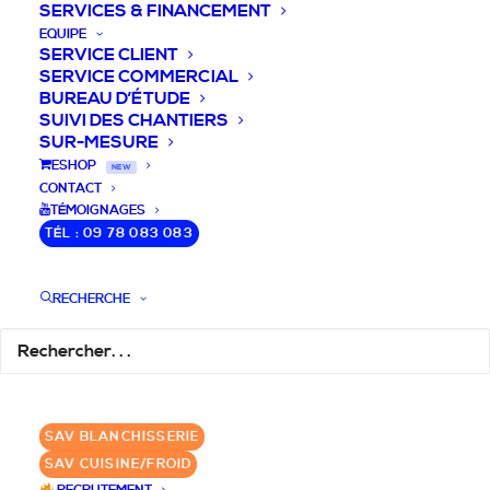
SERVICES & FINANCEMENT
EQUIPE
SERVICE CLIENT
SERVICE COMMERCIAL
BUREAU D’ÉTUDE
SUIVI DES CHANTIERS
SUR-MESURE
DEVIS / CONSEILS /
ESHOP
NEW
CONTACT
QUESTIONS
TÉMOIGNAGES
TÉL : 09 78 083 083
Laissez-nous vous accompagner dans
RECHERCHE
votre projet de blanchisserie intégrée!
DEMANDE DE DEVIS
SAV BLANCHISSERIE
✆ 09 78 083 083
SAV CUISINE/FROID