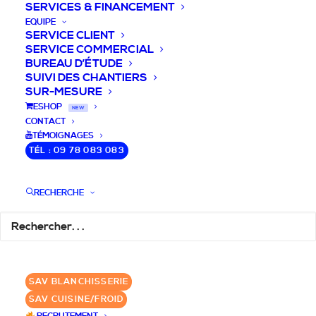
SERVICES & FINANCEMENT
EQUIPE
SERVICE CLIENT
SERVICE COMMERCIAL
BUREAU D’ÉTUDE
SUIVI DES CHANTIERS
SUR-MESURE
DEVIS / CONSEILS /
ESHOP
NEW
CONTACT
QUESTIONS
TÉMOIGNAGES
TÉL : 09 78 083 083
Laissez-nous vous accompagner dans
RECHERCHE
votre projet de blanchisserie intégrée!
DEMANDE DE DEVIS
SAV BLANCHISSERIE
✆ 09 78 083 083
SAV CUISINE/FROID