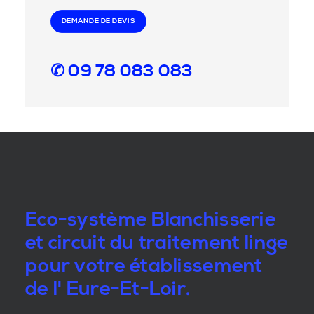
DEMANDE DE DEVIS
✆ 09 78 083 083
Eco-système Blanchisserie
et circuit du traitement linge
pour votre établissement
de l' Eure-Et-Loir.