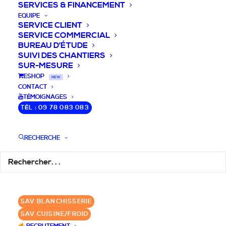
SERVICES & FINANCEMENT
EQUIPE
SERVICE CLIENT
SERVICE COMMERCIAL
BUREAU D’ÉTUDE
SUIVI DES CHANTIERS
SUR-MESURE
DEVIS / CONSEILS /
ESHOP
NEW
CONTACT
QUESTIONS
TÉMOIGNAGES
TÉL : 09 78 083 083
Laissez-nous vous accompagner dans
RECHERCHE
votre projet de blanchisserie intégrée!
DEMANDE DE DEVIS
SAV BLANCHISSERIE
✆ 09 78 083 083
SAV CUISINE/FROID