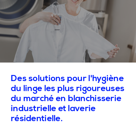
Des solutions pour l'hygiène
du linge les plus rigoureuses
du marché en blanchisserie
industrielle et laverie
résidentielle.