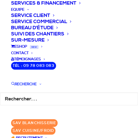
SERVICES & FINANCEMENT
EQUIPE
SERVICE CLIENT
SERVICE COMMERCIAL
BUREAU D’ÉTUDE
SUIVI DES CHANTIERS
SUR-MESURE
DEVIS / CONSEILS /
ESHOP
NEW
CONTACT
QUESTIONS
TÉMOIGNAGES
TÉL : 09 78 083 083
Laissez-nous vous accompagner dans
RECHERCHE
votre projet de blanchisserie intégrée!
DEMANDE DE DEVIS
SAV BLANCHISSERIE
✆ 09 78 083 083
SAV CUISINE/FROID