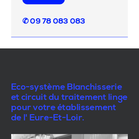
✆ 09 78 083 083
Eco-système Blanchisserie
et circuit du traitement linge
pour votre établissement
de l' Eure-Et-Loir.