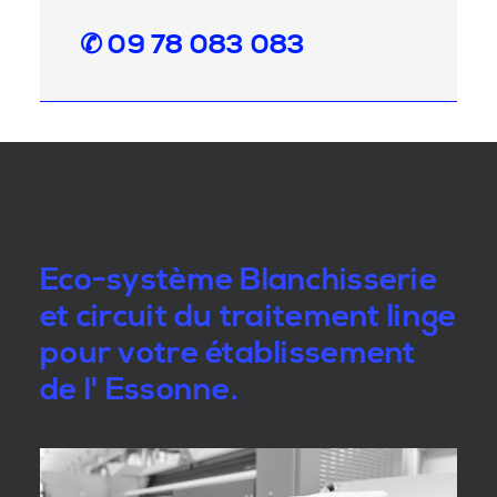
✆ 09 78 083 083
Eco-système Blanchisserie
et circuit du traitement linge
pour votre établissement
de l' Essonne.