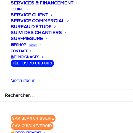
SERVICES & FINANCEMENT
EQUIPE
SERVICE CLIENT
SERVICE COMMERCIAL
BUREAU D’ÉTUDE
SUIVI DES CHANTIERS
SUR-MESURE
DEVIS / CONSEILS /
ESHOP
NEW
CONTACT
QUESTIONS
TÉMOIGNAGES
TÉL : 09 78 083 083
Laissez-nous vous accompagner dans
RECHERCHE
votre projet de blanchisserie intégrée!
DEMANDE DE DEVIS
SAV BLANCHISSERIE
✆ 09 78 083 083
SAV CUISINE/FROID