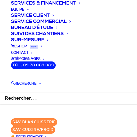
SERVICES & FINANCEMENT
EQUIPE
SERVICE CLIENT
SERVICE COMMERCIAL
BUREAU D’ÉTUDE
SUIVI DES CHANTIERS
SUR-MESURE
DEVIS / CONSEILS /
ESHOP
NEW
CONTACT
QUESTIONS
TÉMOIGNAGES
TÉL : 09 78 083 083
Laissez-nous vous accompagner dans
RECHERCHE
votre projet de blanchisserie intégrée!
DEMANDE DE DEVIS
SAV BLANCHISSERIE
✆ 09 78 083 083
SAV CUISINE/FROID