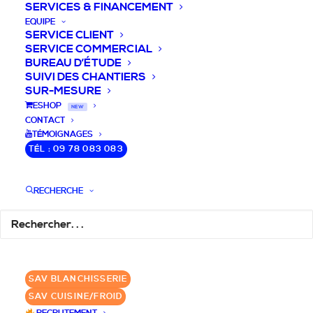
SERVICES & FINANCEMENT
EQUIPE
SERVICE CLIENT
SERVICE COMMERCIAL
BUREAU D’ÉTUDE
SUIVI DES CHANTIERS
SUR-MESURE
DEVIS / CONSEILS /
ESHOP
NEW
CONTACT
QUESTIONS
TÉMOIGNAGES
TÉL : 09 78 083 083
Laissez-nous vous accompagner dans
RECHERCHE
votre projet de blanchisserie intégrée!
DEMANDE DE DEVIS
SAV BLANCHISSERIE
✆ 09 78 083 083
SAV CUISINE/FROID