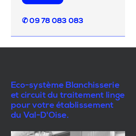
✆ 09 78 083 083
Eco-système Blanchisserie
et circuit du traitement linge
pour votre établissement
du Val-D'Oise.