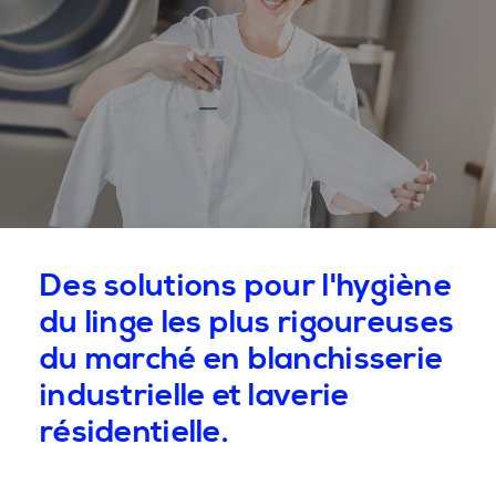
Des solutions pour l'hygiène
du linge les plus rigoureuses
du marché en blanchisserie
industrielle et laverie
résidentielle.