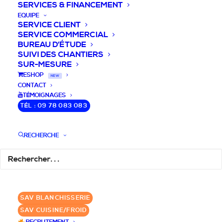
SERVICES & FINANCEMENT
EQUIPE
SERVICE CLIENT
SERVICE COMMERCIAL
BUREAU D’ÉTUDE
SUIVI DES CHANTIERS
SUR-MESURE
DEVIS / CONSEILS /
ESHOP
NEW
CONTACT
QUESTIONS
TÉMOIGNAGES
TÉL : 09 78 083 083
Laissez-nous vous accompagner dans
RECHERCHE
votre projet de blanchisserie intégrée!
DEMANDE DE DEVIS
SAV BLANCHISSERIE
✆ 09 78 083 083
SAV CUISINE/FROID