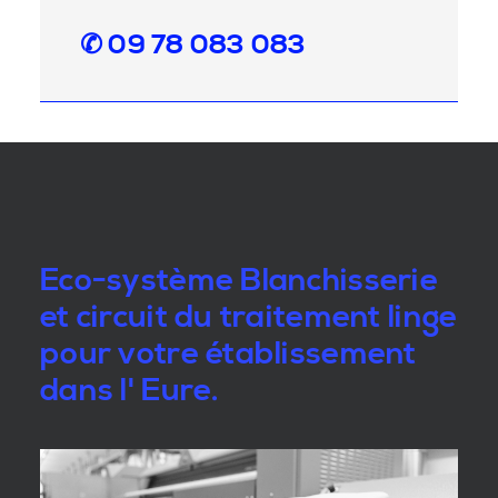
✆ 09 78 083 083
Eco-système Blanchisserie
et circuit du traitement linge
pour votre établissement
dans l' Eure.