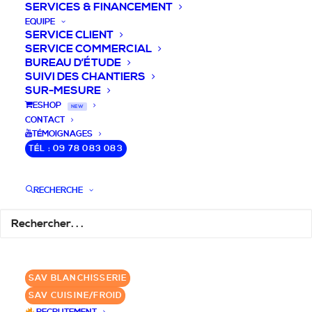
SERVICES & FINANCEMENT
EQUIPE
SERVICE CLIENT
SERVICE COMMERCIAL
BUREAU D’ÉTUDE
SUIVI DES CHANTIERS
SUR-MESURE
DEVIS / CONSEILS /
ESHOP
NEW
CONTACT
QUESTIONS
TÉMOIGNAGES
TÉL : 09 78 083 083
Laissez-nous vous accompagner dans
RECHERCHE
votre projet de blanchisserie intégrée!
DEMANDE DE DEVIS
SAV BLANCHISSERIE
✆ 09 78 083 083
SAV CUISINE/FROID