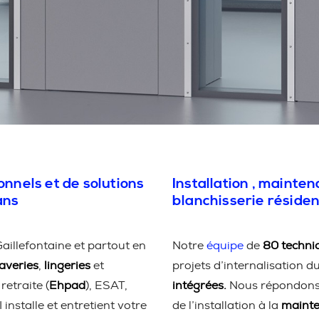
onnels et de solutions
Installation , mainte
ans
blanchisserie résiden
aillefontaine et partout en
Notre
équipe
de
80 technic
laveries
,
lingeries
et
projets d’internalisation d
retraite (
Ehpad
), ESAT,
intégrées.
Nous répondons à
 installe et entretient votre
de l’installation à la
maint