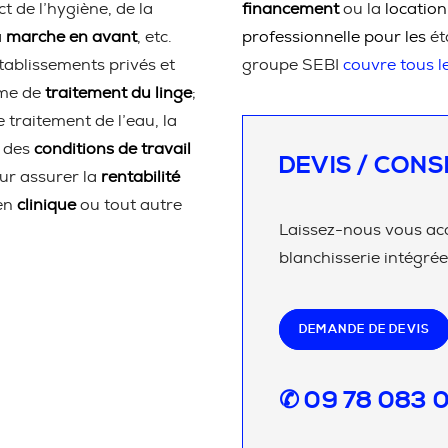
t de l’hygiène, de la
financement
ou la
location
a
marche en avant
, etc.
professionnelle pour les
ét
établissements privés et
groupe SEBI
couvre tous 
rme de
traitement du linge
;
 traitement de l’eau, la
n des
conditions de travail
DEVIS / CONS
ur assurer la
rentabilité
en
clinique
ou tout autre
Laissez-nous vous ac
blanchisserie intégrée
DEMANDE DE DEVIS
✆ 09 78 083 