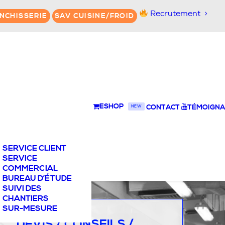
Recrutement
NCHISSERIE
SAV CUISINE/FROID
ESHOP
CONTACT
TÉMOIGNA
NEW
SERVICE CLIENT
SERVICE
COMMERCIAL
BUREAU D’ÉTUDE
SUIVI DES
CHANTIERS
SUR-MESURE
DEVIS / CONSEILS /