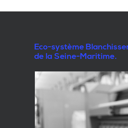
Eco-système Blanchisseri
de la Seine-Maritime.