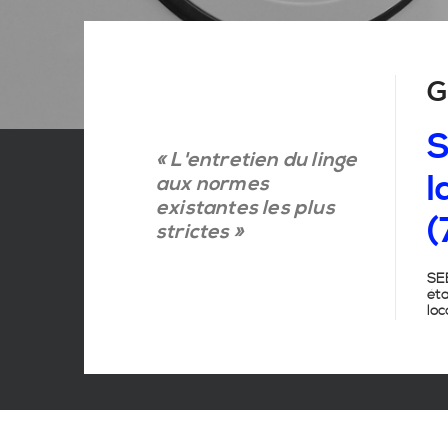
G
S
« L'entretien du linge
l
aux normes
existantes les plus
(
strictes »
SEB
ét
loc