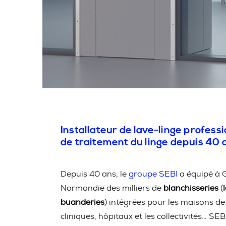
Installateur de lave-linge professi
de traitement du linge depuis 40 
Depuis 40 ans, le
groupe SEBI
a équipé à G
Normandie des milliers de
blanchisseries
(
buanderies
) intégrées pour les maisons de 
cliniques, hôpitaux et les collectivités… SEBI