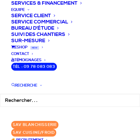
SERVICES & FINANCEMENT
EQUIPE
SERVICE CLIENT
SERVICE COMMERCIAL
BUREAU D’ÉTUDE
SUIVI DES CHANTIERS
SUR-MESURE
DEVIS / CONSEILS /
ESHOP
NEW
CONTACT
QUESTIONS
TÉMOIGNAGES
TÉL : 09 78 083 083
Laissez-nous vous accompagner dans
RECHERCHE
votre projet de blanchisserie intégrée!
DEMANDE DE DEVIS
SAV BLANCHISSERIE
✆ 09 78 083 083
SAV CUISINE/FROID