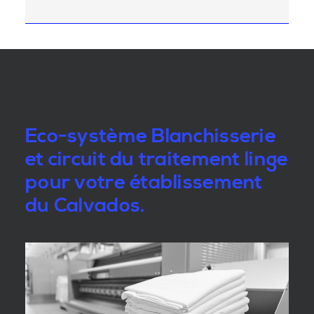
Eco-système Blanchisserie
et circuit du traitement linge
pour votre établissement
du Calvados.