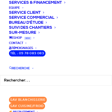
SERVICES & FINANCEMENT
EQUIPE
SERVICE CLIENT
SERVICE COMMERCIAL
BUREAU D’ÉTUDE
SUIVI DES CHANTIERS
SUR-MESURE
DEVIS / CONSEILS /
ESHOP
NEW
CONTACT
QUESTIONS
TÉMOIGNAGES
TÉL : 09 78 083 083
Laissez-nous vous accompagner dans
RECHERCHE
votre projet de blanchisserie intégrée!
DEMANDE DE DEVIS
SAV BLANCHISSERIE
✆ 09 78 083 083
SAV CUISINE/FROID