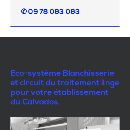
✆ 09 78 083 083
Eco-système Blanchisserie
et circuit du traitement linge
pour votre établissement
du Calvados.