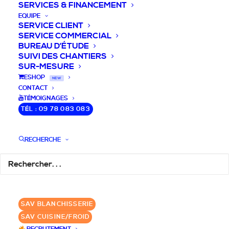
SERVICES & FINANCEMENT
EQUIPE
SERVICE CLIENT
SERVICE COMMERCIAL
BUREAU D’ÉTUDE
SUIVI DES CHANTIERS
SUR-MESURE
DEVIS / CONSEILS /
ESHOP
NEW
CONTACT
QUESTIONS
TÉMOIGNAGES
TÉL : 09 78 083 083
Laissez-nous vous accompagner dans
RECHERCHE
votre projet de blanchisserie intégrée!
DEMANDE DE DEVIS
SAV BLANCHISSERIE
✆ 09 78 083 083
SAV CUISINE/FROID