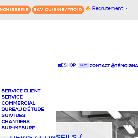
Recrutement
NCHISSERIE
SAV CUISINE/FROID
ESHOP
CONTACT
TÉMOIGNA
NEW
SERVICE CLIENT
SERVICE
COMMERCIAL
BUREAU D’ÉTUDE
SUIVI DES
CHANTIERS
SUR-MESURE
DEVIS / CONSEILS /