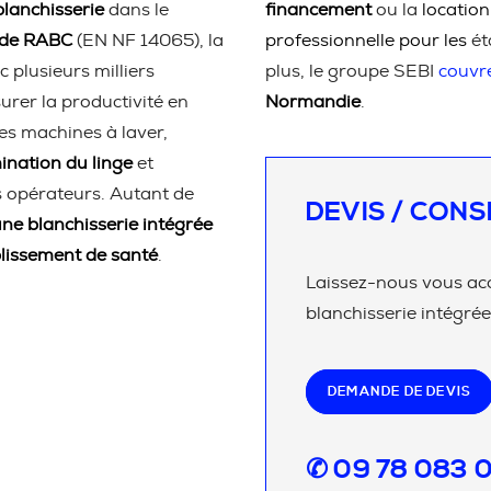
lanchisserie
dans le
financement
ou la
location
ode RABC
(EN NF 14065), la
professionnelle pour les
ét
c plusieurs milliers
plus, le groupe SEBI
couvr
urer la productivité en
Normandie
.
es machines à laver,
nation du linge
et
 opérateurs. Autant de
DEVIS / CONS
une blanchisserie intégrée
lissement de santé
.
Laissez-nous vous ac
blanchisserie intégrée
DEMANDE DE DEVIS
✆ 09 78 083 