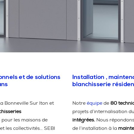
onnels et de solutions
Installation , mainte
ans
blanchisserie résiden
a Bonneville Sur Iton et
Notre
équipe
de
80 technic
chisseries
projets d’internalisation d
s pour les maisons de
intégrées.
Nous répondons à
et les collectivités… SEBI
de l’installation à la
maint