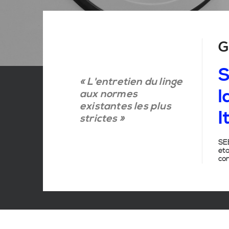
G
S
« L'entretien du linge
l
aux normes
existantes les plus
I
strictes »
SEB
ét
con