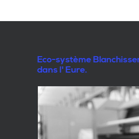
Eco-système Blanchisseri
dans l' Eure.