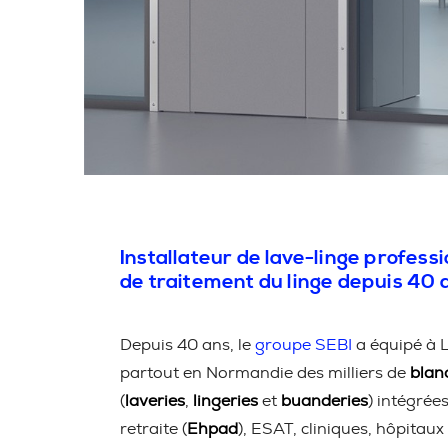
Installateur de lave-linge professi
de traitement du linge depuis 40 
Depuis 40 ans, le
groupe SEBI
a équipé à L
partout en Normandie des milliers de
blan
(
laveries
,
lingeries
et
buanderies
) intégrée
retraite (
Ehpad
), ESAT, cliniques, hôpitaux 