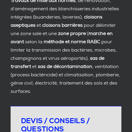
Travaux de mise aux normes
, de rénovation,
d’aménagement des blanchisseries industrielles
intégrées (buanderies, laveries),
cloisons
aseptiques
et
cloisons barrières
pour délimiter
une zone sale et une
zone propre
(
marche en
avant
selon la
méthode et norme RABC
pour
limiter la transmission des bactéries, microbes,
champignons et virus aéroportés),
sas de
transfert
et
sas de décontamination
, ventilation
(process bactéricide) et climatisation, plomberie,
génie civil, électricité, traitement des sols et des
surfaces.
DEVIS / CONSEILS /
QUESTIONS