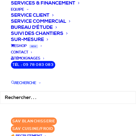
SERVICES & FINANCEMENT
EQUIPE
SERVICE CLIENT
SERVICE COMMERCIAL
BUREAU D’ÉTUDE
SUIVI DES CHANTIERS
SUR-MESURE
DEVIS / CONSEILS /
ESHOP
NEW
CONTACT
QUESTIONS
TÉMOIGNAGES
TÉL : 09 78 083 083
Laissez-nous vous accompagner dans
RECHERCHE
votre projet de blanchisserie intégrée!
DEMANDE DE DEVIS
SAV BLANCHISSERIE
✆ 09 78 083 083
SAV CUISINE/FROID