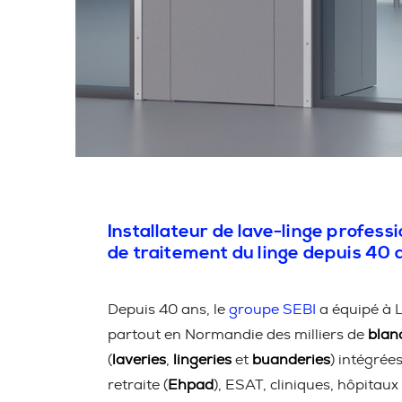
Installateur de lave-linge professi
de traitement du linge depuis 40 
Depuis 40 ans, le
groupe SEBI
a équipé à 
partout en Normandie des milliers de
blan
(
laveries
,
lingeries
et
buanderies
) intégrée
retraite (
Ehpad
), ESAT, cliniques, hôpitaux 