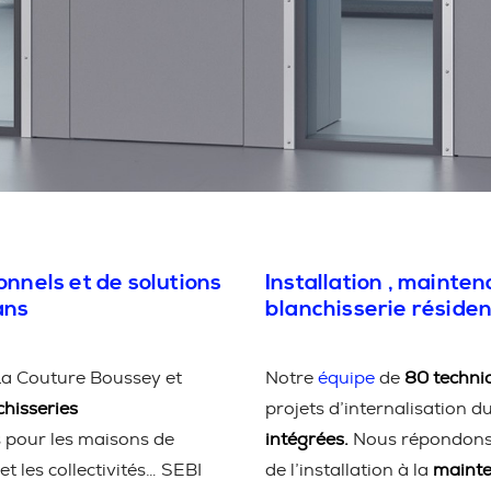
onnels et de solutions
Installation , mainte
ans
blanchisserie résiden
La Couture Boussey et
Notre
équipe
de
80 technic
chisseries
projets d’internalisation d
s pour les maisons de
intégrées.
Nous répondons à
et les collectivités… SEBI
de l’installation à la
maint