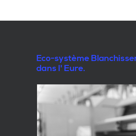
Eco-système Blanchisseri
dans l' Eure.