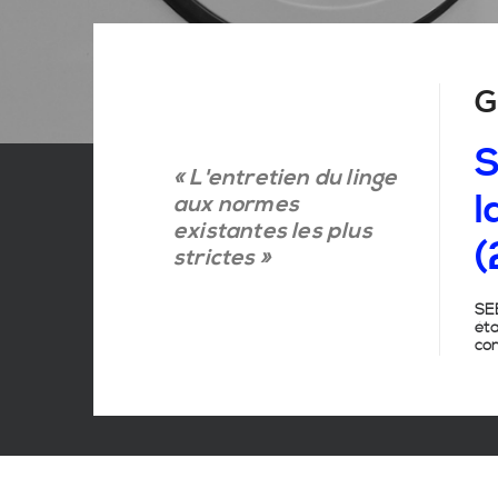
G
S
« L'entretien du linge
l
aux normes
existantes les plus
(
strictes »
SEB
ét
con