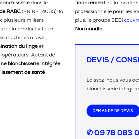
lanchisserie
dans le
financement
ou la
location
ode RABC
(EN NF 14065), la
professionnelle pour les
ét
c plusieurs milliers
plus, le groupe SEBI
couvr
urer la productivité en
Normandie
.
es machines à laver,
nation du linge
et
 opérateurs. Autant de
DEVIS / CONS
une blanchisserie intégrée
lissement de santé
.
Laissez-nous vous ac
blanchisserie intégrée
DEMANDE DE DEVIS
✆ 09 78 083 