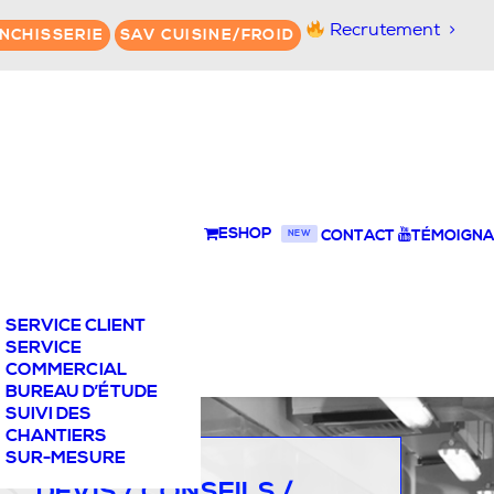
Recrutement
NCHISSERIE
SAV CUISINE/FROID
ESHOP
CONTACT
TÉMOIGNA
NEW
SERVICE CLIENT
SERVICE
COMMERCIAL
BUREAU D’ÉTUDE
SUIVI DES
CHANTIERS
SUR-MESURE
DEVIS / CONSEILS /