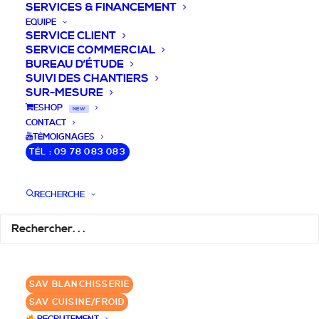
SERVICES & FINANCEMENT
EQUIPE
SERVICE CLIENT
SERVICE COMMERCIAL
BUREAU D’ÉTUDE
SUIVI DES CHANTIERS
SUR-MESURE
DEVIS / CONSEILS /
ESHOP
NEW
CONTACT
QUESTIONS
TÉMOIGNAGES
TÉL : 09 78 083 083
Laissez-nous vous accompagner dans
RECHERCHE
votre projet de blanchisserie intégrée!
DEMANDE DE DEVIS
SAV BLANCHISSERIE
✆ 09 78 083 083
SAV CUISINE/FROID