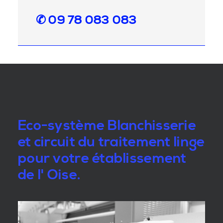
✆ 09 78 083 083
Eco-système Blanchisserie
et circuit du traitement linge
pour votre établissement
de l' Oise.