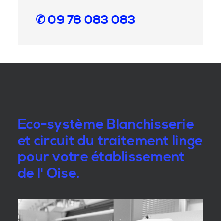
✆ 09 78 083 083
Eco-système Blanchisserie
et circuit du traitement linge
pour votre établissement
de l' Oise.