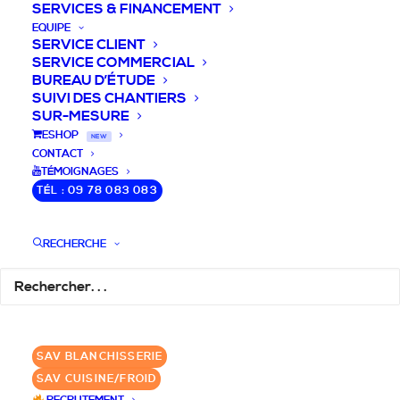
SERVICES & FINANCEMENT
EQUIPE
SERVICE CLIENT
SERVICE COMMERCIAL
BUREAU D’ÉTUDE
SUIVI DES CHANTIERS
SUR-MESURE
DEVIS / CONSEILS /
ESHOP
NEW
CONTACT
QUESTIONS
TÉMOIGNAGES
TÉL : 09 78 083 083
Laissez-nous vous accompagner dans
RECHERCHE
votre projet de blanchisserie intégrée!
DEMANDE DE DEVIS
SAV BLANCHISSERIE
✆ 09 78 083 083
SAV CUISINE/FROID