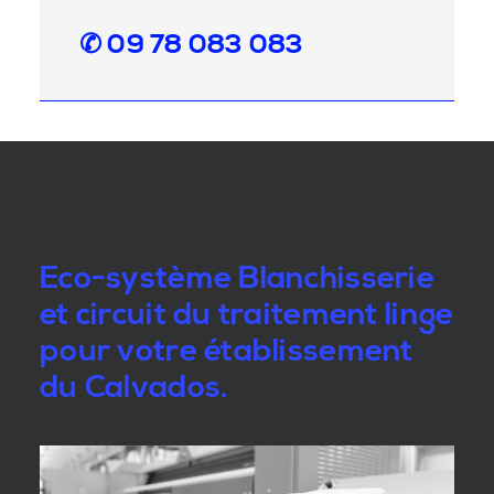
✆ 09 78 083 083
Eco-système Blanchisserie
et circuit du traitement linge
pour votre établissement
du Calvados.