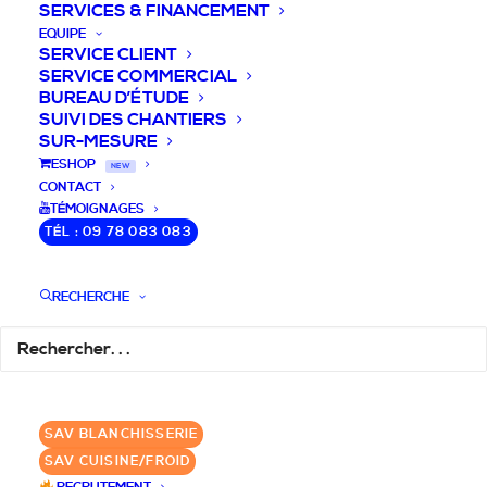
SERVICES & FINANCEMENT
EQUIPE
SERVICE CLIENT
SERVICE COMMERCIAL
BUREAU D’ÉTUDE
SUIVI DES CHANTIERS
SUR-MESURE
DEVIS / CONSEILS /
ESHOP
NEW
CONTACT
QUESTIONS
TÉMOIGNAGES
TÉL : 09 78 083 083
Laissez-nous vous accompagner dans
RECHERCHE
votre projet de blanchisserie intégrée!
DEMANDE DE DEVIS
SAV BLANCHISSERIE
✆ 09 78 083 083
SAV CUISINE/FROID