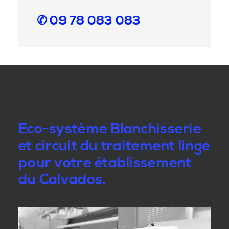
✆ 09 78 083 083
Eco-système Blanchisserie
et circuit du traitement linge
pour votre établissement
du Calvados.