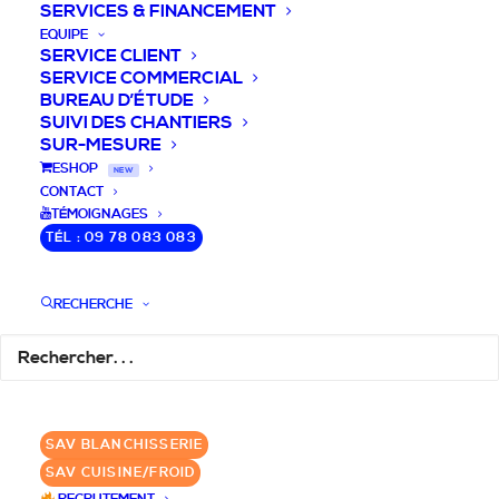
SERVICES & FINANCEMENT
EQUIPE
SERVICE CLIENT
SERVICE COMMERCIAL
BUREAU D’ÉTUDE
SUIVI DES CHANTIERS
SUR-MESURE
DEVIS / CONSEILS /
ESHOP
NEW
CONTACT
QUESTIONS
TÉMOIGNAGES
TÉL : 09 78 083 083
Laissez-nous vous accompagner dans
RECHERCHE
votre projet de blanchisserie intégrée!
DEMANDE DE DEVIS
SAV BLANCHISSERIE
✆ 09 78 083 083
SAV CUISINE/FROID