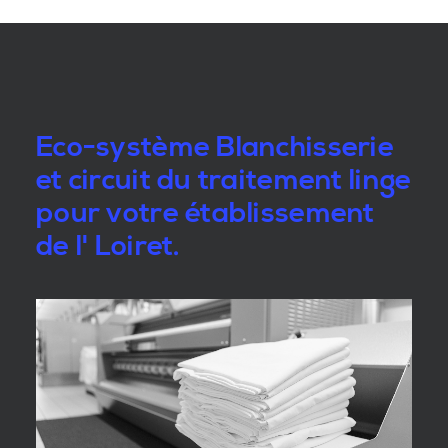
Eco-système Blanchisserie
et circuit du traitement linge
pour votre établissement
de l' Loiret.