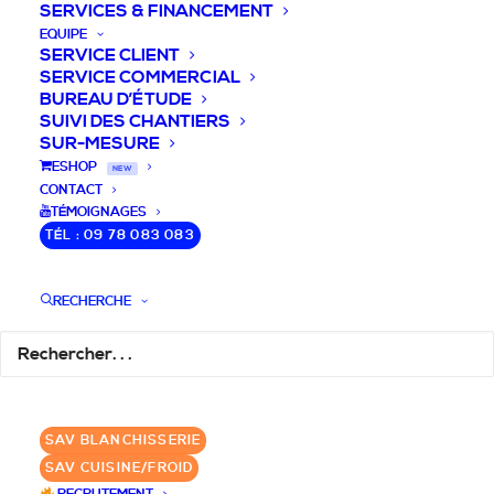
SERVICES & FINANCEMENT
EQUIPE
SERVICE CLIENT
SERVICE COMMERCIAL
BUREAU D’ÉTUDE
SUIVI DES CHANTIERS
SUR-MESURE
DEVIS / CONSEILS /
ESHOP
NEW
CONTACT
QUESTIONS
TÉMOIGNAGES
TÉL : 09 78 083 083
Laissez-nous vous accompagner dans
RECHERCHE
votre projet de blanchisserie intégrée!
DEMANDE DE DEVIS
SAV BLANCHISSERIE
✆ 09 78 083 083
SAV CUISINE/FROID