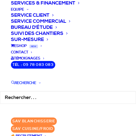
SERVICES & FINANCEMENT
EQUIPE
SERVICE CLIENT
SERVICE COMMERCIAL
BUREAU D’ÉTUDE
SUIVI DES CHANTIERS
SUR-MESURE
DEVIS / CONSEILS /
ESHOP
NEW
CONTACT
QUESTIONS
TÉMOIGNAGES
TÉL : 09 78 083 083
Laissez-nous vous accompagner dans
RECHERCHE
votre projet de blanchisserie intégrée!
DEMANDE DE DEVIS
SAV BLANCHISSERIE
✆ 09 78 083 083
SAV CUISINE/FROID