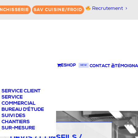
Recrutement
NCHISSERIE
SAV CUISINE/FROID
ESHOP
CONTACT
TÉMOIGNA
NEW
SERVICE CLIENT
SERVICE
COMMERCIAL
BUREAU D’ÉTUDE
SUIVI DES
CHANTIERS
SUR-MESURE
DEVIS / CONSEILS /