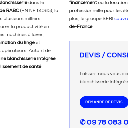
lanchisserie
dans le
financement
ou la
location
ode RABC
(EN NF 14065), la
professionnelle pour les
ét
c plusieurs milliers
plus, le groupe SEBI
couvr
urer la productivité en
de-France
.
es machines à laver,
nation du linge
et
 opérateurs. Autant de
DEVIS / CONS
une blanchisserie intégrée
lissement de santé
.
Laissez-nous vous ac
blanchisserie intégrée
DEMANDE DE DEVIS
✆ 09 78 083 