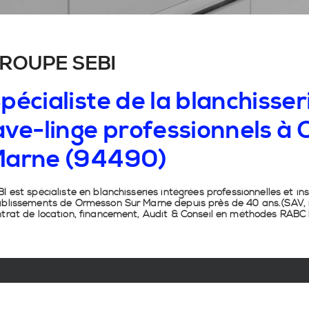
ROUPE SEBI
pécialiste de la blanchisseri
ave-linge professionnels à
arne (94490)
I est spécialiste en
blanchisseries intégrées professionnelles
et
in
ablissements de
Ormesson Sur Marne
depuis près de 40 ans.(SAV, i
trat de location, financement, Audit & Conseil en
méthodes RABC b