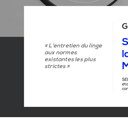
G
S
« L'entretien du linge
l
aux normes
existantes les plus
M
strictes »
SEB
ét
con