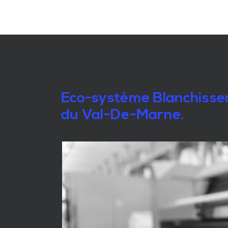
Eco-système Blanchisseri
du Val-De-Marne.