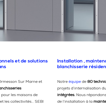
onnels et de solutions
Installation , mainte
ans
blanchisserie résiden
Ormesson Sur Marne et
Notre
équipe
de
80 technic
anchisseries
projets d’internalisation d
s pour les maisons de
intégrées.
Nous répondons à
et les collectivités… SEBI
de l’installation à la
maint