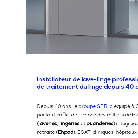
Installateur de lave-linge professi
de traitement du linge depuis 40 
Depuis 40 ans, le
groupe SEBI
a équipé à 
partout en Île-de-France des milliers de
bl
(
laveries
,
lingeries
et
buanderies
) intégrée
retraite (
Ehpad
), ESAT, cliniques, hôpitaux 