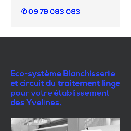
✆ 09 78 083 083
Eco-système Blanchisserie
et circuit du traitement linge
pour votre établissement
des Yvelines.