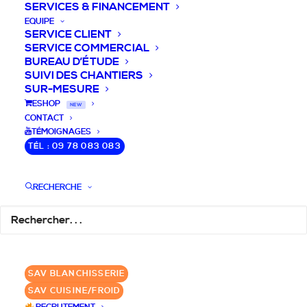
SERVICES & FINANCEMENT
EQUIPE
SERVICE CLIENT
SERVICE COMMERCIAL
BUREAU D’ÉTUDE
SUIVI DES CHANTIERS
SUR-MESURE
DEVIS / CONSEILS /
ESHOP
NEW
CONTACT
QUESTIONS
TÉMOIGNAGES
TÉL : 09 78 083 083
Laissez-nous vous accompagner dans
RECHERCHE
votre projet de blanchisserie intégrée!
DEMANDE DE DEVIS
SAV BLANCHISSERIE
✆ 09 78 083 083
SAV CUISINE/FROID