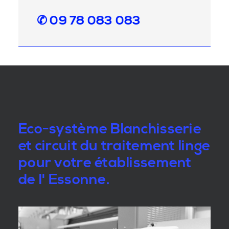
✆ 09 78 083 083
Eco-système Blanchisserie
et circuit du traitement linge
pour votre établissement
de l' Essonne.