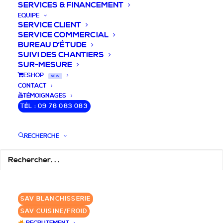
SERVICES & FINANCEMENT
EQUIPE
SERVICE CLIENT
SERVICE COMMERCIAL
BUREAU D’ÉTUDE
SUIVI DES CHANTIERS
SUR-MESURE
DEVIS / CONSEILS /
ESHOP
NEW
CONTACT
QUESTIONS
TÉMOIGNAGES
TÉL : 09 78 083 083
Laissez-nous vous accompagner dans
RECHERCHE
votre projet de blanchisserie intégrée!
DEMANDE DE DEVIS
SAV BLANCHISSERIE
✆ 09 78 083 083
SAV CUISINE/FROID