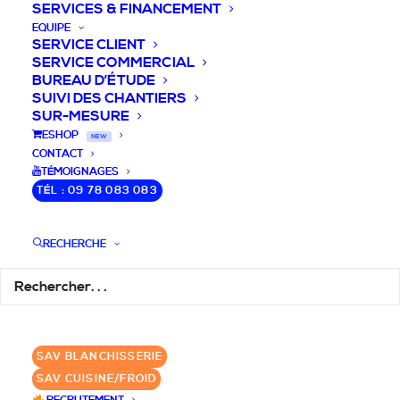
SERVICES & FINANCEMENT
EQUIPE
SERVICE CLIENT
SERVICE COMMERCIAL
BUREAU D’ÉTUDE
SUIVI DES CHANTIERS
SUR-MESURE
DEVIS / CONSEILS /
ESHOP
NEW
CONTACT
QUESTIONS
TÉMOIGNAGES
TÉL : 09 78 083 083
Laissez-nous vous accompagner dans
RECHERCHE
votre projet de blanchisserie intégrée!
DEMANDE DE DEVIS
SAV BLANCHISSERIE
✆ 09 78 083 083
SAV CUISINE/FROID