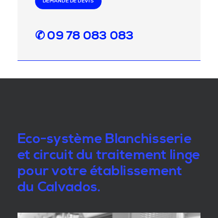
DEMANDE DE DEVIS
✆ 09 78 083 083
Eco-système Blanchisserie
et circuit du traitement linge
pour votre établissement
du Calvados.