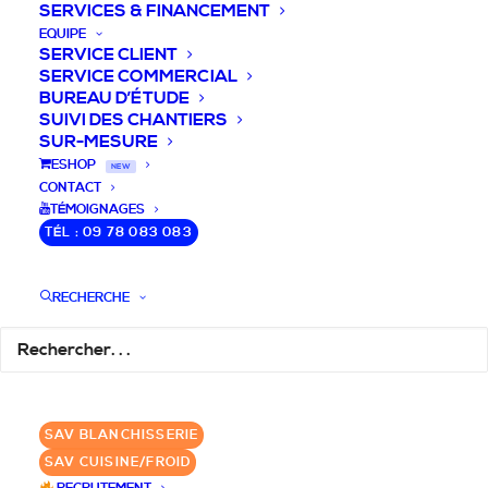
SERVICES & FINANCEMENT
EQUIPE
SERVICE CLIENT
SERVICE COMMERCIAL
BUREAU D’ÉTUDE
SUIVI DES CHANTIERS
SUR-MESURE
DEVIS / CONSEILS /
ESHOP
NEW
CONTACT
QUESTIONS
TÉMOIGNAGES
TÉL : 09 78 083 083
Laissez-nous vous accompagner dans
RECHERCHE
votre projet de blanchisserie intégrée!
DEMANDE DE DEVIS
SAV BLANCHISSERIE
✆ 09 78 083 083
SAV CUISINE/FROID