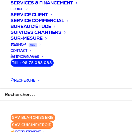
SERVICES & FINANCEMENT
EQUIPE
SERVICE CLIENT
SERVICE COMMERCIAL
BUREAU D’ÉTUDE
SUIVI DES CHANTIERS
SUR-MESURE
DEVIS / CONSEILS /
ESHOP
NEW
CONTACT
QUESTIONS
TÉMOIGNAGES
TÉL : 09 78 083 083
Laissez-nous vous accompagner dans
RECHERCHE
votre projet de blanchisserie intégrée!
DEMANDE DE DEVIS
SAV BLANCHISSERIE
✆ 09 78 083 083
SAV CUISINE/FROID