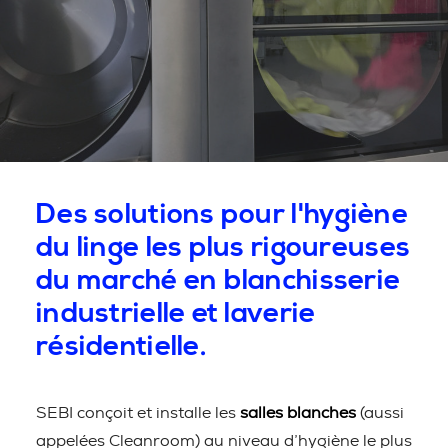
Des solutions pour l'hygiène
du linge les plus rigoureuses
du marché en blanchisserie
industrielle et laverie
résidentielle.
SEBI conçoit et installe les
salles blanches
(aussi
appelées Cleanroom) au niveau d’hygiène le plus