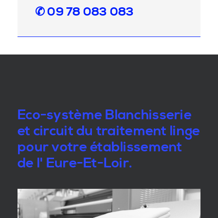
✆ 09 78 083 083
Eco-système Blanchisserie
et circuit du traitement linge
pour votre établissement
de l' Eure-Et-Loir.