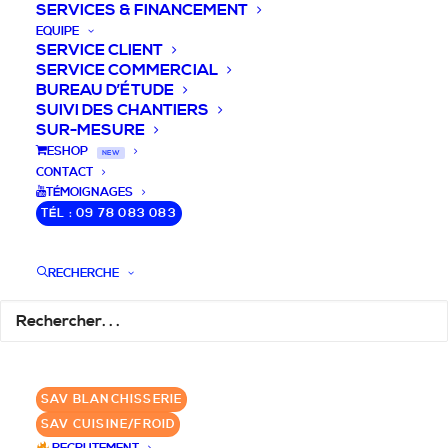
SERVICES & FINANCEMENT
EQUIPE
SERVICE CLIENT
SERVICE COMMERCIAL
BUREAU D’ÉTUDE
SUIVI DES CHANTIERS
SUR-MESURE
DEVIS / CONSEILS /
ESHOP
NEW
CONTACT
QUESTIONS
TÉMOIGNAGES
TÉL : 09 78 083 083
Laissez-nous vous accompagner dans
RECHERCHE
votre projet de blanchisserie intégrée!
DEMANDE DE DEVIS
SAV BLANCHISSERIE
✆ 09 78 083 083
SAV CUISINE/FROID