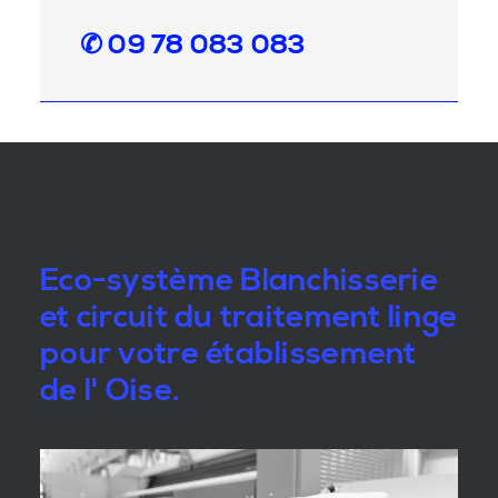
✆ 09 78 083 083
Eco-système Blanchisserie
et circuit du traitement linge
pour votre établissement
de l' Oise.