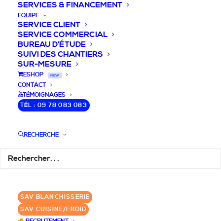
SERVICES & FINANCEMENT
EQUIPE
SERVICE CLIENT
SERVICE COMMERCIAL
BUREAU D’ÉTUDE
SUIVI DES CHANTIERS
SUR-MESURE
DEVIS / CONSEILS /
ESHOP
NEW
CONTACT
QUESTIONS
TÉMOIGNAGES
TÉL : 09 78 083 083
Laissez-nous vous accompagner dans
RECHERCHE
votre projet de blanchisserie intégrée!
DEMANDE DE DEVIS
SAV BLANCHISSERIE
✆ 09 78 083 083
SAV CUISINE/FROID