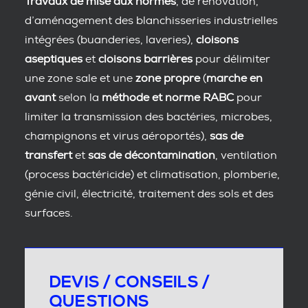
Travaux de mise aux normes
, de rénovation,
d’aménagement des blanchisseries industrielles
intégrées (buanderies, laveries),
cloisons
aseptiques
et
cloisons barrières
pour délimiter
une zone sale et une
zone propre
(
marche en
avant
selon la
méthode et norme RABC
pour
limiter la transmission des bactéries, microbes,
champignons et virus aéroportés),
sas de
transfert
et
sas de décontamination
, ventilation
(process bactéricide) et climatisation, plomberie,
génie civil, électricité, traitement des sols et des
surfaces.
DEVIS / CONSEILS /
QUESTIONS