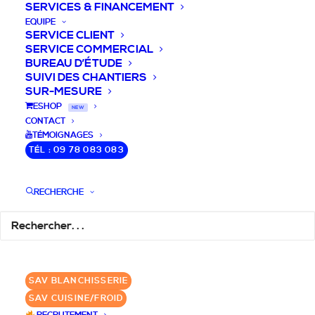
SERVICES & FINANCEMENT
EQUIPE
SERVICE CLIENT
SERVICE COMMERCIAL
BUREAU D’ÉTUDE
SUIVI DES CHANTIERS
SUR-MESURE
DEVIS / CONSEILS /
ESHOP
NEW
CONTACT
QUESTIONS
TÉMOIGNAGES
TÉL : 09 78 083 083
Laissez-nous vous accompagner dans
RECHERCHE
votre projet de blanchisserie intégrée!
DEMANDE DE DEVIS
SAV BLANCHISSERIE
✆ 09 78 083 083
SAV CUISINE/FROID