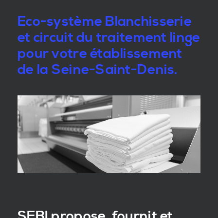
Eco-système Blanchisserie
et circuit du traitement linge
pour votre établissement
de la Seine-Saint-Denis.
SEBI propose, fournit et