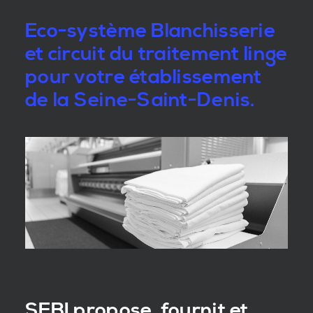
Eco-système Blanchisserie
et circuit du traitement linge
pour votre établissement
de la Seine-Saint-Denis.
SEBI propose, fournit et