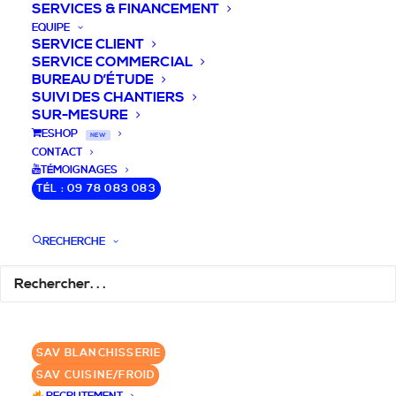
SERVICES & FINANCEMENT
EQUIPE
SERVICE CLIENT
SERVICE COMMERCIAL
BUREAU D’ÉTUDE
SUIVI DES CHANTIERS
SUR-MESURE
DEVIS / CONSEILS /
ESHOP
NEW
CONTACT
QUESTIONS
TÉMOIGNAGES
TÉL : 09 78 083 083
Laissez-nous vous accompagner dans
RECHERCHE
votre projet de blanchisserie intégrée!
DEMANDE DE DEVIS
SAV BLANCHISSERIE
✆ 09 78 083 083
SAV CUISINE/FROID