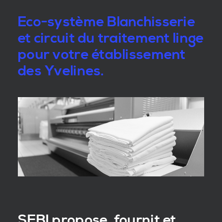
Eco-système Blanchisserie
et circuit du traitement linge
pour votre établissement
des Yvelines.
SEBI propose, fournit et