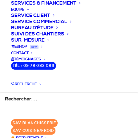
SERVICES & FINANCEMENT
EQUIPE
SERVICE CLIENT
SERVICE COMMERCIAL
BUREAU D’ÉTUDE
SUIVI DES CHANTIERS
SUR-MESURE
DEVIS / CONSEILS /
ESHOP
NEW
CONTACT
QUESTIONS
TÉMOIGNAGES
TÉL : 09 78 083 083
Laissez-nous vous accompagner dans
RECHERCHE
votre projet de blanchisserie intégrée!
DEMANDE DE DEVIS
SAV BLANCHISSERIE
✆ 09 78 083 083
SAV CUISINE/FROID