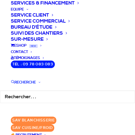
SERVICES & FINANCEMENT
EQUIPE
SERVICE CLIENT
SERVICE COMMERCIAL
BUREAU D’ÉTUDE
SUIVI DES CHANTIERS
SUR-MESURE
DEVIS / CONSEILS /
ESHOP
NEW
CONTACT
QUESTIONS
TÉMOIGNAGES
TÉL : 09 78 083 083
Nous vous accompagnons dans votre
projet de cuisine pro et matériel CHR
RECHERCHE
pour votre établissement!
DEMANDE DE DEVIS
✆ 09 78 083 083
SAV BLANCHISSERIE
SAV CUISINE/FROID
GROUPE SEBI