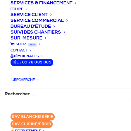
SERVICES & FINANCEMENT
EQUIPE
SERVICE CLIENT
SERVICE COMMERCIAL
BUREAU D’ÉTUDE
SUIVI DES CHANTIERS
SUR-MESURE
DEVIS / CONSEILS /
ESHOP
NEW
CONTACT
QUESTIONS
TÉMOIGNAGES
TÉL : 09 78 083 083
Nous vous accompagnons dans votre
projet de cuisine pro et matériel CHR
RECHERCHE
pour votre établissement!
DEMANDE DE DEVIS
✆ 09 78 083 083
SAV BLANCHISSERIE
SAV CUISINE/FROID
GROUPE SEBI