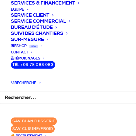
SERVICES & FINANCEMENT
EQUIPE
SERVICE CLIENT
SERVICE COMMERCIAL
BUREAU D’ÉTUDE
SUIVI DES CHANTIERS
SUR-MESURE
DEVIS / CONSEILS /
ESHOP
NEW
CONTACT
QUESTIONS
TÉMOIGNAGES
TÉL : 09 78 083 083
Nous vous accompagnons dans votre
projet de cuisine pro et matériel CHR
RECHERCHE
pour votre établissement!
DEMANDE DE DEVIS
✆ 09 78 083 083
SAV BLANCHISSERIE
SAV CUISINE/FROID
GROUPE SEBI