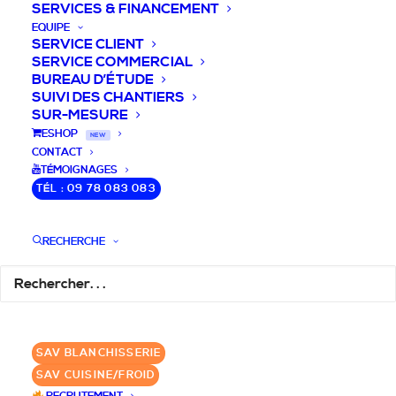
SERVICES & FINANCEMENT
EQUIPE
SERVICE CLIENT
SERVICE COMMERCIAL
BUREAU D’ÉTUDE
SUIVI DES CHANTIERS
SUR-MESURE
DEVIS / CONSEILS /
ESHOP
NEW
CONTACT
QUESTIONS
TÉMOIGNAGES
TÉL : 09 78 083 083
Nous vous accompagnons dans votre
projet de cuisine pro et matériel CHR
RECHERCHE
pour votre établissement!
DEMANDE DE DEVIS
✆ 09 78 083 083
SAV BLANCHISSERIE
SAV CUISINE/FROID
GROUPE SEBI