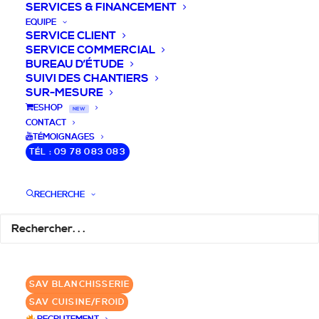
SERVICES & FINANCEMENT
EQUIPE
SERVICE CLIENT
SERVICE COMMERCIAL
BUREAU D’ÉTUDE
SUIVI DES CHANTIERS
SUR-MESURE
DEVIS / CONSEILS /
ESHOP
NEW
CONTACT
QUESTIONS
TÉMOIGNAGES
TÉL : 09 78 083 083
Nous vous accompagnons dans votre
projet de cuisine pro et matériel CHR
RECHERCHE
pour votre établissement!
DEMANDE DE DEVIS
✆ 09 78 083 083
SAV BLANCHISSERIE
SAV CUISINE/FROID
GROUPE SEBI