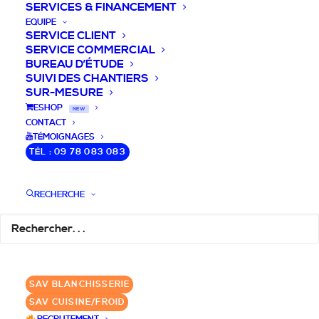
SERVICES & FINANCEMENT
EQUIPE
SERVICE CLIENT
SERVICE COMMERCIAL
BUREAU D’ÉTUDE
SUIVI DES CHANTIERS
SUR-MESURE
DEVIS / CONSEILS /
ESHOP
NEW
CONTACT
QUESTIONS
TÉMOIGNAGES
TÉL : 09 78 083 083
Nous vous accompagnons dans votre
projet de cuisine pro et matériel CHR
RECHERCHE
pour votre établissement!
DEMANDE DE DEVIS
✆ 09 78 083 083
SAV BLANCHISSERIE
SAV CUISINE/FROID
GROUPE SEBI