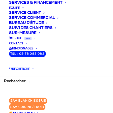
SERVICES & FINANCEMENT
EQUIPE
SERVICE CLIENT
SERVICE COMMERCIAL
BUREAU D’ÉTUDE
SUIVI DES CHANTIERS
SUR-MESURE
DEVIS / CONSEILS /
ESHOP
NEW
CONTACT
QUESTIONS
TÉMOIGNAGES
TÉL : 09 78 083 083
Nous vous accompagnons dans votre
projet de cuisine pro et matériel CHR
RECHERCHE
pour votre établissement!
DEMANDE DE DEVIS
✆ 09 78 083 083
SAV BLANCHISSERIE
SAV CUISINE/FROID
GROUPE SEBI