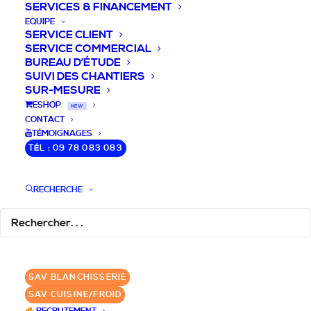
SERVICES & FINANCEMENT
EQUIPE
SERVICE CLIENT
SERVICE COMMERCIAL
BUREAU D’ÉTUDE
SUIVI DES CHANTIERS
SUR-MESURE
DEVIS / CONSEILS /
ESHOP
NEW
CONTACT
QUESTIONS
TÉMOIGNAGES
TÉL : 09 78 083 083
Nous vous accompagnons dans votre
projet de cuisine pro et matériel CHR
RECHERCHE
pour votre établissement!
DEMANDE DE DEVIS
✆ 09 78 083 083
SAV BLANCHISSERIE
SAV CUISINE/FROID
GROUPE SEBI