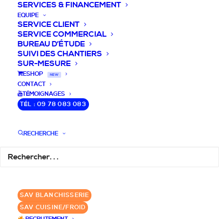
SERVICES & FINANCEMENT
EQUIPE
SERVICE CLIENT
SERVICE COMMERCIAL
BUREAU D’ÉTUDE
SUIVI DES CHANTIERS
SUR-MESURE
DEVIS / CONSEILS /
ESHOP
NEW
CONTACT
QUESTIONS
TÉMOIGNAGES
TÉL : 09 78 083 083
Nous vous accompagnons dans votre
projet de cuisine pro et matériel CHR
RECHERCHE
pour votre établissement!
DEMANDE DE DEVIS
✆ 09 78 083 083
SAV BLANCHISSERIE
SAV CUISINE/FROID
GROUPE SEBI