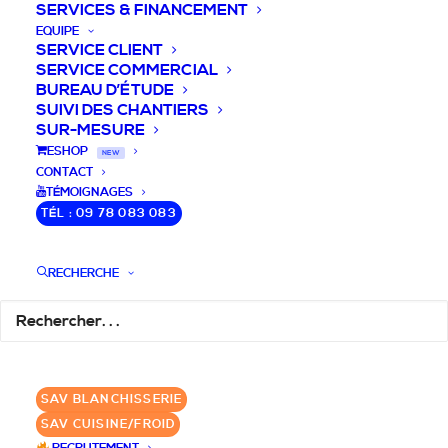
SERVICES & FINANCEMENT
EQUIPE
SERVICE CLIENT
SERVICE COMMERCIAL
BUREAU D’ÉTUDE
SUIVI DES CHANTIERS
SUR-MESURE
DEVIS / CONSEILS /
ESHOP
NEW
CONTACT
QUESTIONS
TÉMOIGNAGES
TÉL : 09 78 083 083
Nous vous accompagnons dans votre
projet de cuisine pro et matériel CHR
RECHERCHE
pour votre établissement!
DEMANDE DE DEVIS
✆ 09 78 083 083
SAV BLANCHISSERIE
SAV CUISINE/FROID
GROUPE SEBI